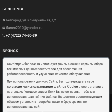
БЕЛГОРОД
Белгород, ул. Коммунальная, д.2
flanec2010@yandex.ru
+7 (4722) 74-60-39
БРЯНСК
Брянск, Московский проезд, д.10, офис 3
Сайт https://flanec46.ru использует файлы Cookie и сервисы сбора
технических данных посетителей для обеспечения
flanec32@yandex.ru
работоспособности и улучшения качества обслуживания.
+7 (4832) 63-57-16
При использовании данного Сайта, Вы подтверждаете свое
согласие на использование файлов Cookie
в соответствии с
настоящим Уведомлением. Если Вы не согласны, чтобы мы
использовали данный тип файлов, Вы должны соответствующим
образом установить настройки вашего браузера или не
ООО «Фланец-Комплект»
Copyright © 2026 ©
использовать наш сайт.
Данный информационный ресурс не является публичной офертой.