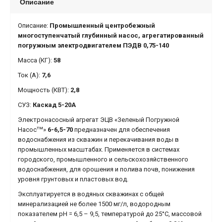
Описание
Описание:
Промышленный центробежный
многоступенчатый глубинный насос, агрегатированный
погружным электродвигателем ПЭДВ 0,75-140
Масса (КГ):
58
Ток (А):
7,6
Мощность (КВТ):
2,8
СУЗ:
Каскад 5-20А
Электронасосный агрегат ЭЦВ «Зеленый Погружной
тм
Насос
»
6-6,5-70
предназначен для обеспечения
водоснабжения из скважин и перекачивания воды в
промышленных масштабах. Применяется в системах
городского, промышленного и сельскохозяйственного
водоснабжения, для орошения и полива почв, понижения
уровня грунтовых и пластовых вод.
Эксплуатируется в водяных скважинах с общей
минерализацией не более 1500 мг/л, водородным
показателем рН = 6,5 – 9,5, температурой до 25°С, массовой