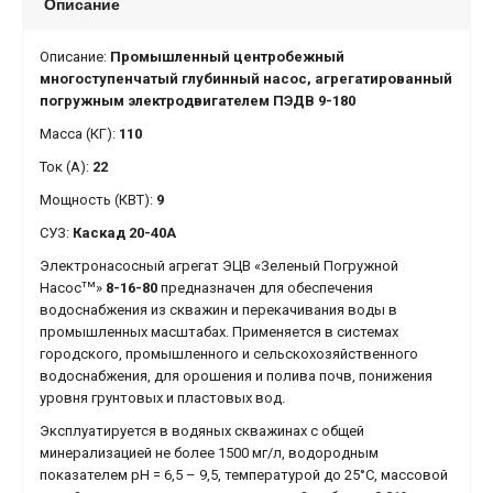
Описание
Описание:
Промышленный центробежный
многоступенчатый глубинный насос, агрегатированный
погружным электродвигателем ПЭДВ 9-180
Масса (КГ):
110
Ток (А):
22
Мощность (КВТ):
9
СУЗ:
Каскад 20-40А
Электронасосный агрегат ЭЦВ «Зеленый Погружной
тм
Насос
»
8-16-80
предназначен для обеспечения
водоснабжения из скважин и перекачивания воды в
промышленных масштабах. Применяется в системах
городского, промышленного и сельскохозяйственного
водоснабжения, для орошения и полива почв, понижения
уровня грунтовых и пластовых вод.
Эксплуатируется в водяных скважинах с общей
минерализацией не более 1500 мг/л, водородным
показателем рН = 6,5 – 9,5, температурой до 25°С, массовой