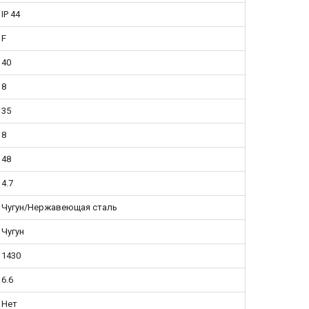
IP 44
F
40
8
35
8
48
4.7
Чугун/Нержавеющая сталь
Чугун
1430
6.6
Нет