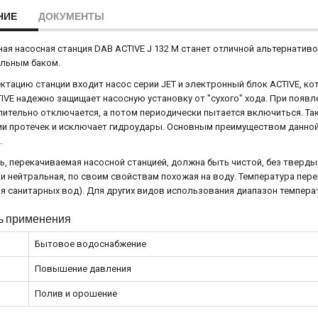
НИЕ
ДОКУМЕНТЫ
ая насосная станция DAB ACTIVE J 132 M станет отличной альтернатив
ельным баком.
ктацию станции входит насос серии JET и электронный блок ACTIVE, к
IVE надежно защищает насосную установку от "сухого" хода. При появле
ительно отключается, а потом периодически пытается включиться. Так
и протечек и исключает гидроудары. Основным преимуществом данной
.
, перекачиваемая насосной станцией, должна быть чистой, без тверды
и нейтральная, по своим свойствам похожая на воду. Температура пер
ля санитарных вод). Для других видов использования диапазон температ
ь применения
Бытовое водоснабжение
Повышение давления
Полив и орошение