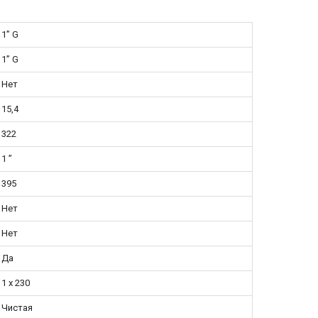
1” G
1” G
Нет
15,4
322
1 ”
395
Нет
Нет
Да
1 x 230
Чистая