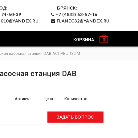
ОД:
БРЯНСК:
 74-60-39
+7 (4832) 63-57-16
010@YANDEX.RU
FLANEC32@YANDEX.RU
КОРЗИНА
0
кая насосная станция DAB ACTIVE J 132 M
асосная станция DAB
Артикул
Цена
Количество
ЗАДАТЬ ВОПРОС