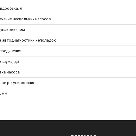
идробака, л
чение нескольких насосов
 упаковки, мм
а автодиагностики неполадок
исоединения
ь шума, дБ
вка насоса
ное регулирование
, мм