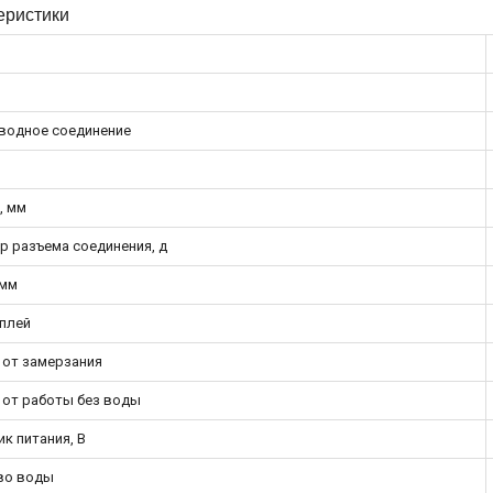
еристики
водное соединение
, мм
р разъема соединения, д
 мм
плей
 от замерзания
 от работы без воды
к питания, В
во воды