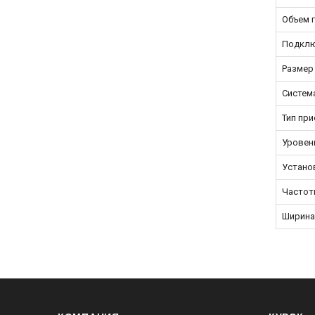
Объем г
Подклю
Размер
Систем
Тип пр
Уровен
Устано
Частот
Ширина