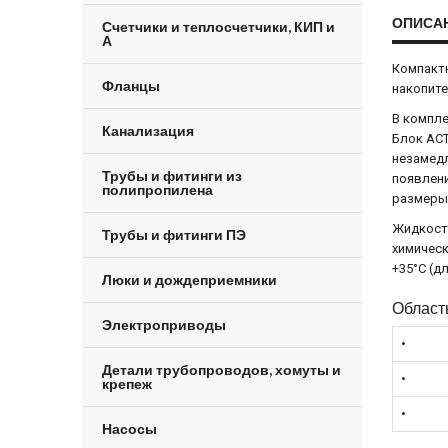
ОПИСА
Счетчики и теплосчетчики, КИП и
А
Компактн
Фланцы
накопит
В компле
Канализация
Блок ACT
незамедл
Трубы и фитинги из
появлени
полипропилена
размеры
Жидкость
Трубы и фитинги ПЭ
химическ
+35°С (д
Люки и дождеприемники
Област
Электроприводы
•
Детали трубопроводов, хомуты и
•
крепеж
•
Насосы