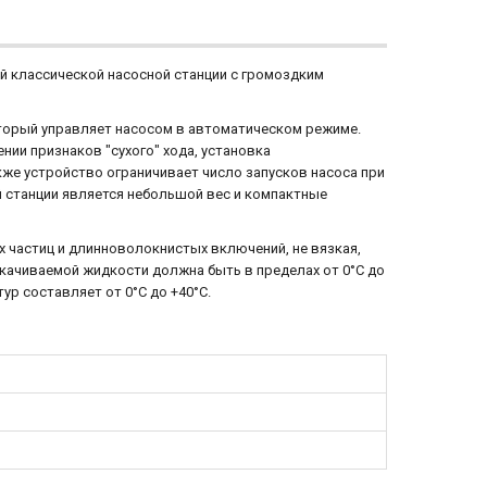
ой классической насосной станции с громоздким
оторый управляет насосом в автоматическом режиме.
нии признаков "сухого" хода, установка
же устройство ограничивает число запусков насоса при
 станции является небольшой вес и компактные
х частиц и длинноволокнистых включений, не вязкая,
екачиваемой жидкости должна быть в пределах от 0°С до
ур составляет от 0°С до +40°С.