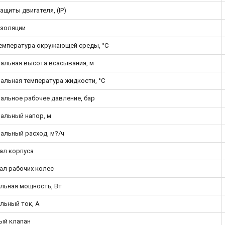
ащиты двигателя, (IP)
изоляции
температура окружающей среды, °С
альная высота всасывания, м
альная температура жидкости, °С
альное рабочее давление, бар
альный напор, м
альный расход, м?/ч
ал корпуса
ал рабочих колес
льная мощность, Вт
льный ток, А
ый клапан