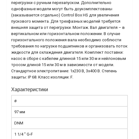
перегрузки с ручным перезапуском. Дополнительно
однофазные модели могут быть доукомплектованы
(заказывается отдельно) Control Box HS для увеличения
пускового момента. Для трехфазных моделей требуется
внешняя защита от перегрузки. Монтаж. Вал двигателя – в
вертикальном или горизонтальном положении. В случае
горизонтального положения вала необходимо соблюсти
требования по нагрузке подшипников и организовать поток
жидкости для охлаждения двигателя. Комплект поставки:
насос в сборе с кабелем длинной 15 или 30 м и нейлоновым
тросом длиной 15 или 30 м в зависимости от модели.
Стандартное электропитание: 1x230 В, 3x400 В. Степень
защиты: IP 68. Класс изоляции: F.
Характеристики
ø
97 мм
DNM
1 1/4 " G-F