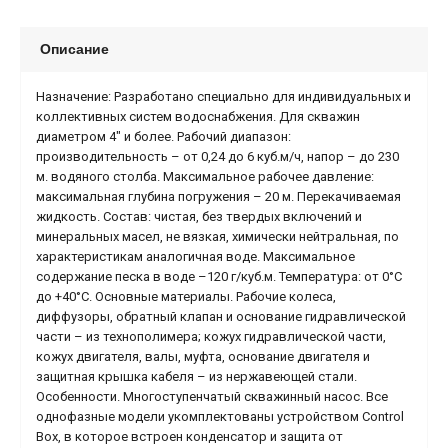
Описание
Назначение: Разработано специально для индивидуальных и
коллективных систем водоснабжения. Для скважин
диаметром 4" и более. Рабочий диапазон:
производительность – от 0,24 до 6 куб.м/ч, напор – до 230
м. водяного столба. Максимальное рабочее давление:
максимальная глубина погружения – 20 м. Перекачиваемая
жидкость. Состав: чистая, без твердых включений и
минеральных масел, не вязкая, химически нейтральная, по
характеристикам аналогичная воде. Максимальное
содержание песка в воде –120 г/куб.м. Температура: от 0°С
до +40°С. Основные материалы. Рабочие колеса,
диффузоры, обратный клапан и основание гидравлической
части – из технополимера; кожух гидравлической части,
кожух двигателя, валы, муфта, основание двигателя и
защитная крышка кабеля – из нержавеющей стали.
Особенности. Многоступенчатый скважинный насос. Все
однофазные модели укомплектованы устройством Control
Box, в которое встроен конденсатор и защита от