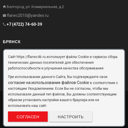
Белгород, ул. Коммунальная, д.2
flanec2010@yandex.ru
+7 (4722) 74-60-39
БРЯНСК
Брянск, Московский проезд, д.10, офис 3
Сайт https://flanec46.ru использует файлы Cookie и сервисы сбора
технических данных посетителей для обеспечения
flanec32@yandex.ru
работоспособности и улучшения качества обслуживания.
+7 (4832) 63-57-16
При использовании данного Сайта, Вы подтверждаете свое
согласие на использование файлов Cookie
в соответствии с
настоящим Уведомлением. Если Вы не согласны, чтобы мы
использовали данный тип файлов, Вы должны соответствующим
образом установить настройки вашего браузера или не
ООО «Фланец-Комплект»
Copyright © 2026 ©
использовать наш сайт.
Данный информационный ресурс не является публичной офертой.
Наличие и стоимость товаров уточняйте по телефону. Производители
СОГЛАСЕН
НАСТРОИТЬ
оставляют за собой право изменять технические характеристики и
внешний вид товаров без предварительного уведомления.