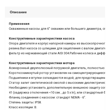
Описание
Применения
Скважинные насосы для 6" скважин или большего диаметра, спо
Конструктивные характеристики насоса
Опора двигателя и корпус напорной камеры из высокопрочного чу
резина.Вал насоса со шлицами для зацепления с валом двигателя
фильтр из нержавеющей стали AISI 304.Рабочие колеса и диффуз
Конструктивные характеристики мотора
Асинхронный двухполюсный погружной двигатель, полностью изг
Короткозамкнутый ротор установлен на самоцентрирующиеся по
Подшипники и втулки охлаждаются водой, для предотвращения 
Статор залит синтетической смолой с высокими диэлектрическим
Необходимо установить дополнительную внешнюю защиту соглас
41 (задержка отключения <10 сек , до 5 x In), или стандартный бл
Фланец соединения с насосом: стандарт NEMA - 6".
Степень защиты: IP58.
Класс изоляции: B.