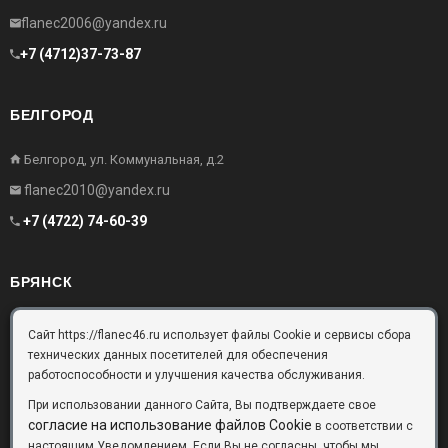
flanec2006@yandex.ru
+7 (4712)37-73-87
БЕЛГОРОД
Белгород, ул. Коммунальная, д.2
flanec2010@yandex.ru
+7 (4722) 74-60-39
БРЯНСК
Брянск, Московский проезд, д.10, офис 3
Сайт https://flanec46.ru использует файлы Cookie и сервисы сбора
технических данных посетителей для обеспечения
flanec32@yandex.ru
работоспособности и улучшения качества обслуживания.
+7 (4832) 63-57-16
При использовании данного Сайта, Вы подтверждаете свое
согласие на использование файлов Cookie
в соответствии с
настоящим Уведомлением. Если Вы не согласны, чтобы мы