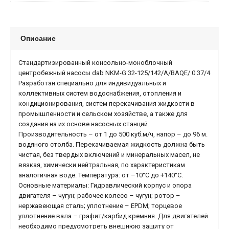
Описание
Стандартизированный консольно-моноблочный
центробежный насосы dab NKM-G 32-125/142/A/BAQE/ 0.37/4
Разработан специально для индивидуальных и
коллективных систем водоснабжения, отопления и
кондиционирования, систем перекачивания жидкости в
промышленности и сельском хозяйстве, а также для
создания на их основе насосных станций.
Производительность – от 1 до 500 куб.м/ч, напор – до 96 м.
водяного столба. Перекачиваемая жидкость должна быть
чистая, без твердых включений и минеральных масел, не
вязкая, химически нейтральная, по характеристикам
аналогичная воде. Температура: от –10°С до +140°С.
Основные материалы: Гидравлический корпус и опора
двигателя – чугун; рабочее колесо – чугун; ротор –
нержавеющая сталь; уплотнение – EPDM; торцевое
уплотнение вала – графит/карбид кремния. Для двигателей
необходимо предусмотреть внешнюю защиту от