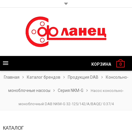
КОРЗИНА
0
Главная
Каталог брендов
Продукция DAB
Консольно-
моноблочные насосы
Серия NKM-G
Насос консольно-
моноблочный DAB NKM-G 32-125/142/A/BAQE/ 0.37/4
КАТАЛОГ