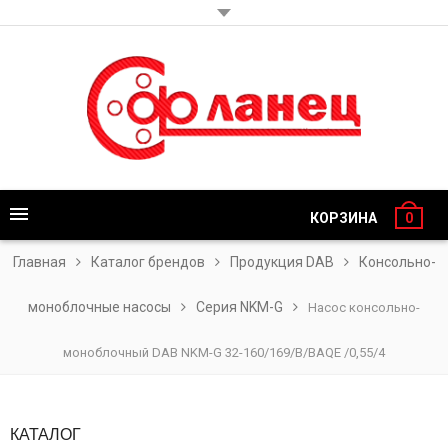
КОРЗИНА
0
Главная
Каталог брендов
Продукция DAB
Консольно-
моноблочные насосы
Серия NKM-G
Насос консольно-
моноблочный DAB NKM-G 32-160/169/B/BAQE /0,55/4
КАТАЛОГ