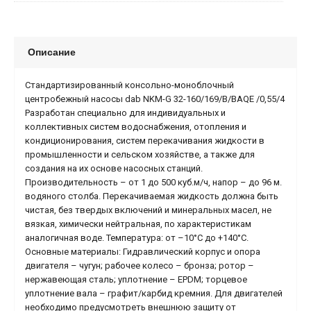
Описание
Стандартизированный консольно-моноблочный
центробежный насосы dab NKM-G 32-160/169/B/BAQE /0,55/4
Разработан специально для индивидуальных и
коллективных систем водоснабжения, отопления и
кондиционирования, систем перекачивания жидкости в
промышленности и сельском хозяйстве, а также для
создания на их основе насосных станций.
Производительность – от 1 до 500 куб.м/ч, напор – до 96 м.
водяного столба. Перекачиваемая жидкость должна быть
чистая, без твердых включений и минеральных масел, не
вязкая, химически нейтральная, по характеристикам
аналогичная воде. Температура: от –10°С до +140°С.
Основные материалы: Гидравлический корпус и опора
двигателя – чугун; рабочее колесо – бронза; ротор –
нержавеющая сталь; уплотнение – EPDM; торцевое
уплотнение вала – графит/карбид кремния. Для двигателей
необходимо предусмотреть внешнюю защиту от