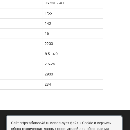
3 x 230 - 400
IP55
140
16
2200
8.5 - 4.9
2,6-26
2900
234
Сайт https://flanec46.ru использует файлы Cookie и сервисы
БРЯНСК
сбора технических данных посетителей для обеспечения