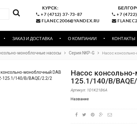
КУРСК:
БЕЛГОР
+7 (4712) 37-73-87
+7 (4722)
FLANEC2006@YANDEX.RU
FLANEC2
ЗАКАЗ И ДОСТАВКА
О КОМПАНИИ
КОНТАКТЫ
нсольно-моноблочные насосы
Серия NKP-G
Насос консольно-
Насос консольно-
125.1/140/B/BAQE/
Артикул:
1D1K21B6A
Название