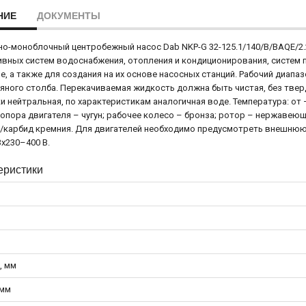
НИЕ
ДОКУМЕНТЫ
о-моноблочный центробежный насос Dab NKP-G 32-125.1/140/B/BAQE/2.
вных систем водоснабжения, отопления и кондиционирования, систем
е, а также для создания на их основе насосных станций. Рабочий диапазо
дяного столба. Перекачиваемая жидкость должна быть чистая, без твер
и нейтральная, по характеристикам аналогичная воде. Температура: от
 опора двигателя – чугун; рабочее колесо – бронза; ротор – нержавею
/карбид кремния. Для двигателей необходимо предусмотреть внешнюю 
3x230–400 В.
еристики
, мм
 мм