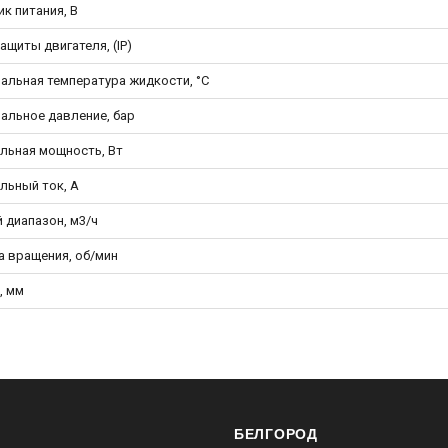
к питания, В
ащиты двигателя, (IP)
альная температура жидкости, °С
альное давление, бар
льная мощность, Вт
льный ток, А
 диапазон, м3/ч
а вращения, об/мин
, мм
БЕЛГОРОД