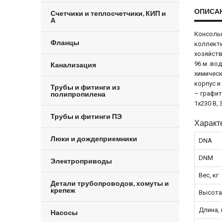
ОПИСА
Счетчики и теплосчетчики, КИП и
А
Консольн
Фланцы
коллекти
хозяйств
96 м. во
Канализация
химическ
корпус и
Трубы и фитинги из
полипропилена
– графит
1x230 В, 
Трубы и фитинги ПЭ
Характ
Люки и дождеприемники
DNA
DNM
Электроприводы
Вес, кг
Детали трубопроводов, хомуты и
крепеж
Высота
Длина,
Насосы