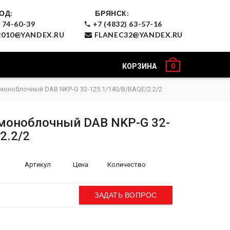
ОД:
БРЯНСК:
 74-60-39
+7 (4832) 63-57-16
010@YANDEX.RU
FLANEC32@YANDEX.RU
КОРЗИНА
0
моноблочный DAB NKP-G 32-125.1/140/B/BAQE/2.2/2
моноблочный DAB NKP-G 32-
2.2/2
Артикул
Цена
Количество
ЗАДАТЬ ВОПРОС