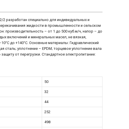
2/2 разработан специально для индивидуальных и
 перекачивания жидкости в промышленности и сельском
н: производительность – от 1 до 500 куб.м/ч, напор – до
дых включений и минеральных масел, не вязкая,
 –10°С до +140°С. Основные материалы: Гидравлический
щая сталь; уплотнение – EPDM; торцевое уплотнение вала
защиту от перегрузки. Стандартное электропитание:
50
32
44
252
498