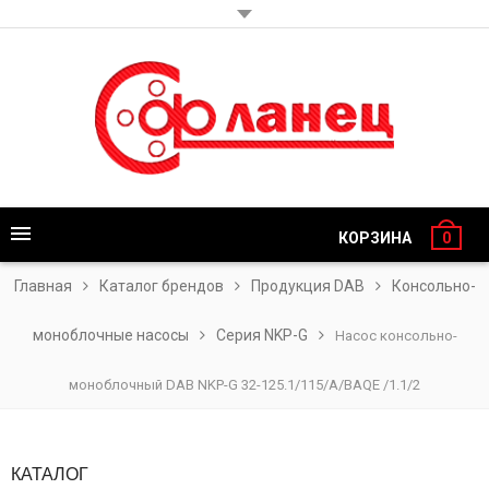
КОРЗИНА
0
Главная
Каталог брендов
Продукция DAB
Консольно-
моноблочные насосы
Серия NKP-G
Насос консольно-
моноблочный DAB NKP-G 32-125.1/115/A/BAQE /1.1/2
КАТАЛОГ