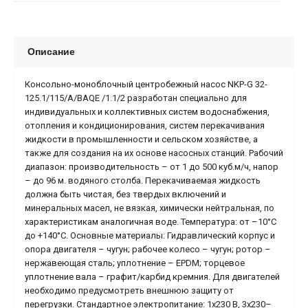
Описание
Консольно-моноблочный центробежный насос NKP-G 32-
125.1/115/A/BAQE /1.1/2 разработан специально для
индивидуальных и коллективных систем водоснабжения,
отопления и кондиционирования, систем перекачивания
жидкости в промышленности и сельском хозяйстве, а
также для создания на их основе насосных станций. Рабочий
диапазон: производительность – от 1 до 500 куб.м/ч, напор
– до 96 м. водяного столба. Перекачиваемая жидкость
должна быть чистая, без твердых включений и
минеральных масел, не вязкая, химически нейтральная, по
характеристикам аналогичная воде. Температура: от –10°С
до +140°С. Основные материалы: Гидравлический корпус и
опора двигателя – чугун; рабочее колесо – чугун; ротор –
нержавеющая сталь; уплотнение – EPDM; торцевое
уплотнение вала – графит/карбид кремния. Для двигателей
необходимо предусмотреть внешнюю защиту от
перегрузки. Стандартное электропитание: 1x230 В, 3x230–