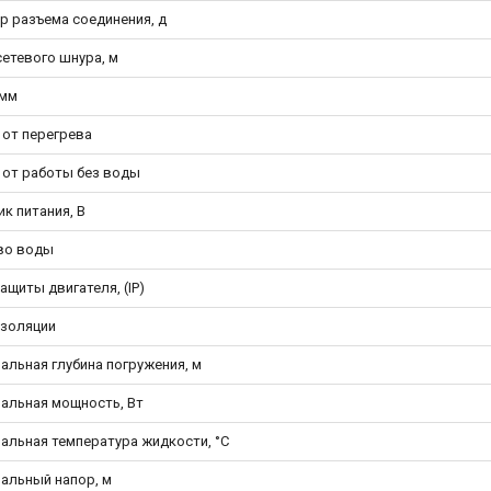
р разъема соединения, д
сетевого шнура, м
 мм
 от перегрева
 от работы без воды
к питания, В
во воды
ащиты двигателя, (IP)
изоляции
альная глубина погружения, м
альная мощность, Вт
альная температура жидкости, °С
альный напор, м