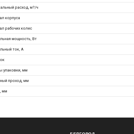
альный расход, м?/ч
ал корпуса
ал рабочих колес
льная мощность, Вт
льный ток, А
ок
ы упаковки, мм
ный проход, мм
, мм
БЕЛГОРОД