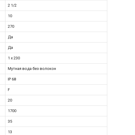
2 1/2
10
270
Да
Да
1 х 230
Мутная вода без волокон
IP 68
F
20
1700
35
13