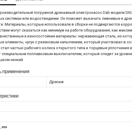
оизводительный погружной дренажный электронасос Dab модели DIG 11
х системах или водоотведении. Он поможет выкачать ливневые и дре
и. Материалы, которые использовали в сборке не подвергаются корр
твии могут сказаться как минимум на работе оборудования, как макси
ачественные и износостойкие материалы: нержавеющая сталь, из кото
е элементы, чугун с резиновым напылением, который участвовал в соз
стал частью рабочего колеса открытого типа и торцевые уплотнения из
 специальным поплавковым выключателем, который следит за уровнем
шком низкий.
ь применения
Дренаж
еристики
, мм