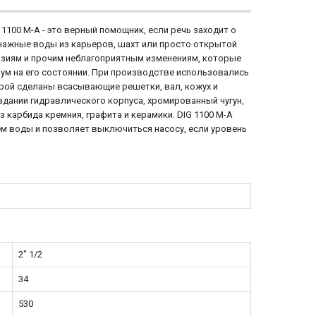
00 M-A - это верный помощник, если речь заходит о
нажные воды из карьеров, шахт или просто открытой
озиям и прочим неблагоприятным изменениям, которые
мум на его состоянии. При производстве использовались
рой сделаны всасывающие решетки, вал, кожух и
дании гидравлического корпуса, хромированный чугун,
 карбида кремния, графита и керамики. DIG 1100 M-A
 воды и позволяет выключиться насосу, если уровень
2" 1/2
34
530