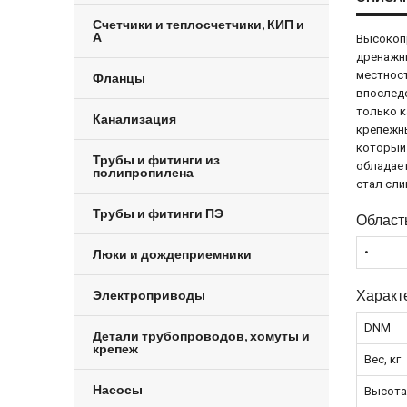
Счетчики и теплосчетчики, КИП и
А
Высокопр
дренажны
местност
Фланцы
впоследс
только к
Канализация
крепежны
который 
Трубы и фитинги из
обладает
полипропилена
стал сли
Трубы и фитинги ПЭ
Област
•
Люки и дождеприемники
Характ
Электроприводы
DNM
Детали трубопроводов, хомуты и
крепеж
Вес, кг
Насосы
Высота