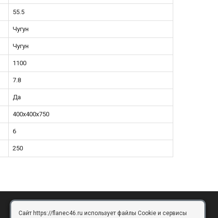
55.5
Чугун
Чугун
1100
7.8
Да
400х400х750
6
250
Сайт https://flanec46.ru использует файлы Cookie и сервисы
БРЯНСК