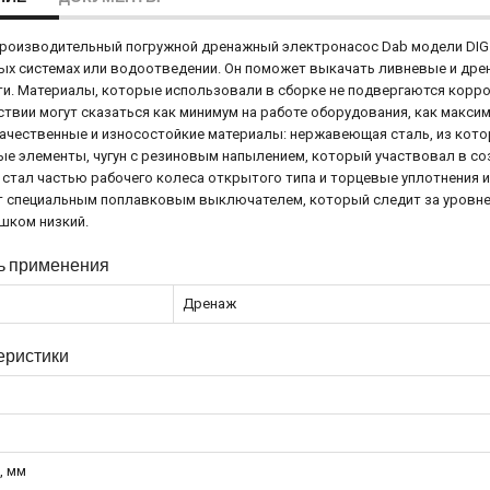
оизводительный погружной дренажный электронасос Dab модели DIG 18
х системах или водоотведении. Он поможет выкачать ливневые и дре
и. Материалы, которые использовали в сборке не подвергаются корр
твии могут сказаться как минимум на работе оборудования, как макси
ачественные и износостойкие материалы: нержавеющая сталь, из кото
е элементы, чугун с резиновым напылением, который участвовал в соз
стал частью рабочего колеса открытого типа и торцевые уплотнения из
 специальным поплавковым выключателем, который следит за уровнем
шком низкий.
ь применения
Дренаж
еристики
, мм