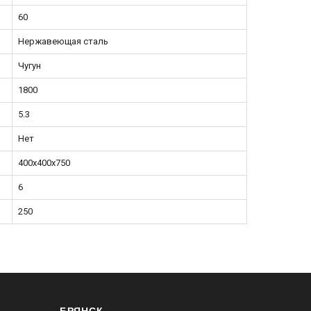
60
Нержавеющая сталь
Чугун
1800
5.3
Нет
400х400х750
6
250
БРЯНСК