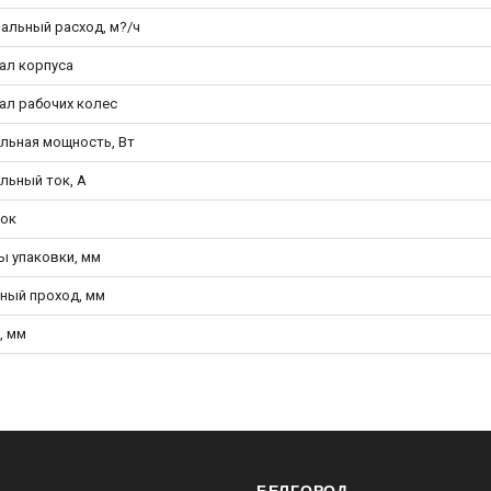
альный расход, м?/ч
ал корпуса
ал рабочих колес
льная мощность, Вт
льный ток, А
ок
ы упаковки, мм
ный проход, мм
, мм
БЕЛГОРОД