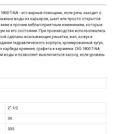
00 T-NA - это верный помощник, если речь заходит о
нажные воды из карьеров, шахт или просто открытой
озиям и прочим неблагоприятным изменениям, которые
мум на его состоянии. При производстве использовались
рой сделаны всасывающие решетки, вал, кожух и
дании гидравлического корпуса, хромированный чугун,
 карбида кремния, графита и керамики. DIG 1800 T-NA
 воды и позволяет выключиться насосу, если уровень
2" 1/2
36
530