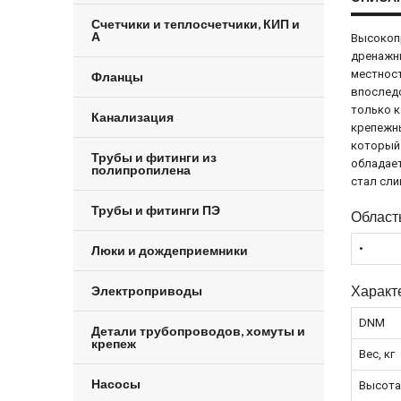
Счетчики и теплосчетчики, КИП и
А
Высокопр
дренажны
местност
Фланцы
впоследс
только к
Канализация
крепежны
который 
Трубы и фитинги из
обладает
полипропилена
стал сли
Трубы и фитинги ПЭ
Област
•
Люки и дождеприемники
Характ
Электроприводы
DNM
Детали трубопроводов, хомуты и
крепеж
Вес, кг
Насосы
Высота