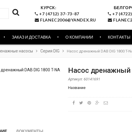
КУРСК:
БЕЛГОР
+7 (4712) 37-73-87
+7 (4722)
FLANEC2006@YANDEX.RU
FLANEC2
ЗАКАЗ И ДОСТАВКА
О КОМПАНИИ
КОНТАКТЫ
енажные насосы
Серия DIG
Насос дренажный DAB DIG 1800 T-N
Насос дренажный 
Артикул:
60141691
Название
НИЕ
ДОКУМЕНТЫ