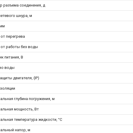
р разъема соединения, д
сетевого шнура, м
 мм
 от перегрева
 от работы без воды
к питания, В
во воды
ащиты двигателя, (IP)
изоляции
альная глубина погружения, м
альная мощность, Вт
альная температура жидкости, °С
альный напор, м