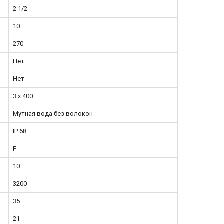
2 1/2
10
270
Нет
Нет
3 х 400
Мутная вода без волокон
IP 68
F
10
3200
35
21