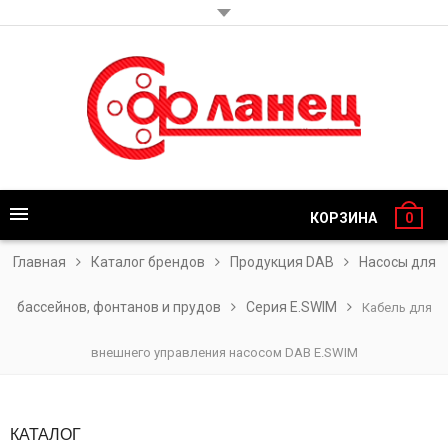
КОРЗИНА
0
Главная
Каталог брендов
Продукция DAB
Насосы для
бассейнов, фонтанов и прудов
Серия E.SWIM
Кабель для
внешнего управления насосом DAB E.SWIM
КАТАЛОГ