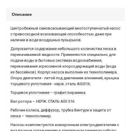
Описание
Центробежный самовсасывающий многоступенчатый насос
с превосходной всасывающей способностью даже при
наличии в воде воздушных пузырьков.
Допускается содержание небольшого количества песка в
перекачиваемой жидкости. Применяются специально для
подачи воды в бытовых системах водоснабжения,
перекачивания агрессивной хлорсодержащей воды (вода
из бассейнов). Корпус насоса выполнен из технополимера.
Опора двигателя - литой под давлением алюминий, крышка
торцевого уплотнения - нерж. сталь AISI316.
Торцевое уплотнение – графит/керамика.
Вал ротора – НЕРЖ. СТАЛЬ AISI 316.
Рабочие колеса, диффузор, трубка Вентури и защита от
песка – технополимер.
Насосы комплектуются асинхронным электродвигателем с
воздушным охлаждением и длительным режимом работы