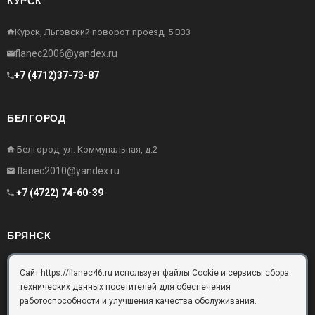
КУРСК
Курск, Льговский поворот проезд, 5 В33
flanec2006@yandex.ru
+7 (4712)37-73-87
БЕЛГОРОД
Белгород, ул. Коммунальная, д.2
flanec2010@yandex.ru
+7 (4722) 74-60-39
БРЯНСК
Брянск, Московский проезд, д.10, офис 3
Сайт https://flanec46.ru использует файлы Cookie и сервисы сбора
технических данных посетителей для обеспечения
flanec32@yandex.ru
работоспособности и улучшения качества обслуживания.
+7 (4832) 63-57-16