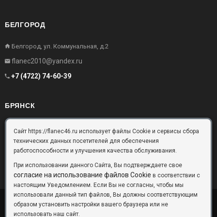
БЕЛГОРОД
Белгород, ул. Коммунальная, д.2
flanec2010@yandex.ru
+7 (4722) 74-60-39
БРЯНСК
Брянск, Московский проезд, д.10, офис 3
Сайт https://flanec46.ru использует файлы Cookie и сервисы сбора
технических данных посетителей для обеспечения
flanec32@yandex.ru
работоспособности и улучшения качества обслуживания.
+7 (4832) 63-57-16
При использовании данного Сайта, Вы подтверждаете свое
согласие на использование файлов Cookie
в соответствии с
настоящим Уведомлением. Если Вы не согласны, чтобы мы
использовали данный тип файлов, Вы должны соответствующим
образом установить настройки вашего браузера или не
ООО «Фланец-Комплект»
Copyright © 2026 ©
использовать наш сайт.