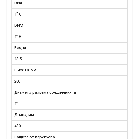
DNA
1” G
DNM
1” G
Вес, кг
13.5
Высота, мм
203
Диаметр разъема соединения, д
1”
Длина, мм
430
Защита от перегрева