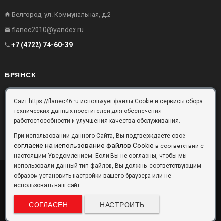
Белгород, ул. Коммунальная, д.2
flanec2010@yandex.ru
+7 (4722) 74-60-39
БРЯНСК
Брянск, Московский проезд, д.10, офис 3
Сайт https://flanec46.ru использует файлы Cookie и сервисы сбора
технических данных посетителей для обеспечения
flanec32@yandex.ru
работоспособности и улучшения качества обслуживания.
+7 (4832) 63-57-16
При использовании данного Сайта, Вы подтверждаете свое
согласие на использование файлов Cookie
в соответствии с
настоящим Уведомлением. Если Вы не согласны, чтобы мы
использовали данный тип файлов, Вы должны соответствующим
образом установить настройки вашего браузера или не
ООО «Фланец-Комплект»
Copyright © 2026 ©
использовать наш сайт.
Данный информационный ресурс не является публичной офертой.
Наличие и стоимость товаров уточняйте по телефону. Производители
СОГЛАСЕН
НАСТРОИТЬ
оставляют за собой право изменять технические характеристики и
внешний вид товаров без предварительного уведомления.