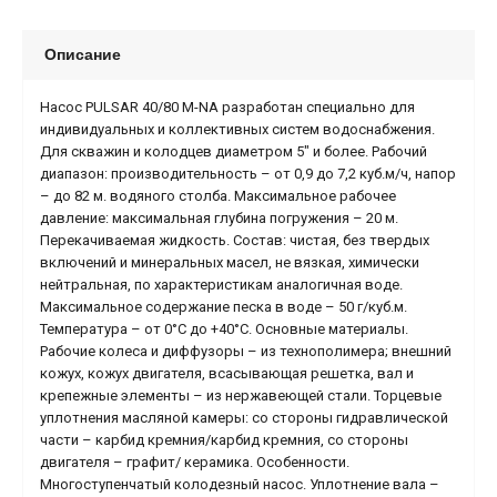
Описание
Насос PULSAR 40/80 M-NA разработан специально для
индивидуальных и коллективных систем водоснабжения.
Для скважин и колодцев диаметром 5" и более. Рабочий
диапазон: производительность – от 0,9 до 7,2 куб.м/ч, напор
– до 82 м. водяного столба. Максимальное рабочее
давление: максимальная глубина погружения – 20 м.
Перекачиваемая жидкость. Состав: чистая, без твердых
включений и минеральных масел, не вязкая, химически
нейтральная, по характеристикам аналогичная воде.
Максимальное содержание песка в воде – 50 г/куб.м.
Температура – от 0°С до +40°С. Основные материалы.
Рабочие колеса и диффузоры – из технополимера; внешний
кожух, кожух двигателя, всасывающая решетка, вал и
крепежные элементы – из нержавеющей стали. Торцевые
уплотнения масляной камеры: со стороны гидравлической
части – карбид кремния/карбид кремния, со стороны
двигателя – графит/ керамика. Особенности.
Многоступенчатый колодезный насос. Уплотнение вала –