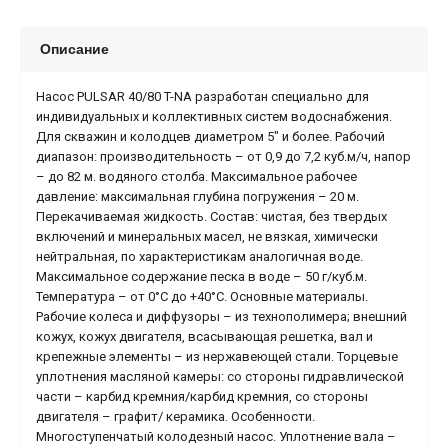
Описание
Насос PULSAR 40/80 T-NA разработан специально для
индивидуальных и коллективных систем водоснабжения.
Для скважин и колодцев диаметром 5" и более. Рабочий
диапазон: производительность – от 0,9 до 7,2 куб.м/ч, напор
– до 82 м. водяного столба. Максимальное рабочее
давление: максимальная глубина погружения – 20 м.
Перекачиваемая жидкость. Состав: чистая, без твердых
включений и минеральных масел, не вязкая, химически
нейтральная, по характеристикам аналогичная воде.
Максимальное содержание песка в воде – 50 г/куб.м.
Температура – от 0°С до +40°С. Основные материалы.
Рабочие колеса и диффузоры – из технополимера; внешний
кожух, кожух двигателя, всасывающая решетка, вал и
крепежные элементы – из нержавеющей стали. Торцевые
уплотнения масляной камеры: со стороны гидравлической
части – карбид кремния/карбид кремния, со стороны
двигателя – графит/ керамика. Особенности.
Многоступенчатый колодезный насос. Уплотнение вала –