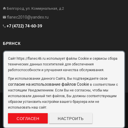
Белгород, ул. Коммунальная, д.2
flanec2010@yandex.ru
+7 (4722) 74-60-39
БРЯНСК
Брянск, Московский проезд, д.10, офис 3
Сайт https://flanec46.ru использует файлы Cookie и сервисы сбора
технических данных посетителей для обеспечения
flanec32@yandex.ru
работоспособности и улучшения качества обслуживания.
+7 (4832) 63-57-16
При использовании данного Сайта, Вы подтверждаете свое
согласие на использование файлов Cookie
в соответствии с
настоящим Уведомлением. Если Вы не согласны, чтобы мы
использовали данный тип файлов, Вы должны соответствующим
образом установить настройки вашего браузера или не
ООО «Фланец-Комплект»
Copyright © 2026 ©
использовать наш сайт.
Данный информационный ресурс не является публичной офертой.
Наличие и стоимость товаров уточняйте по телефону. Производители
СОГЛАСЕН
НАСТРОИТЬ
оставляют за собой право изменять технические характеристики и
внешний вид товаров без предварительного уведомления.