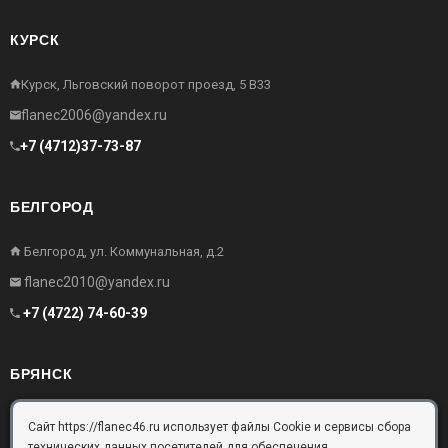
КУРСК
Курск, Льговский поворот проезд, 5 В33
flanec2006@yandex.ru
+7 (4712)37-73-87
БЕЛГОРОД
Белгород, ул. Коммунальная, д.2
flanec2010@yandex.ru
+7 (4722) 74-60-39
БРЯНСК
Брянск, Московский проезд, д.10, офис 3
Сайт https://flanec46.ru использует файлы Cookie и сервисы сбора
технических данных посетителей для обеспечения