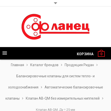
КОРЗИНА
0
Главная
Каталог брендов
Продукция Ридан
Балансировочные клапаны для систем тепло- и
холодоснабжения
Автоматические балансировочные
клапаны
Клапан AB-QM без измерительных ниппелей
Клапан AB-QM, Ду = 25 мм