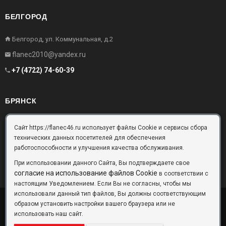
БЕЛГОРОД
Белгород, ул. Коммунальная, д.2
flanec2010@yandex.ru
+7 (4722) 74-60-39
БРЯНСК
Брянск, Московский проезд, д.10, офис 3
Сайт https://flanec46.ru использует файлы Cookie и сервисы сбора
технических данных посетителей для обеспечения
flanec32@yandex.ru
работоспособности и улучшения качества обслуживания.
+7 (4832) 63-57-16
При использовании данного Сайта, Вы подтверждаете свое
согласие на использование файлов Cookie
в соответствии с
настоящим Уведомлением. Если Вы не согласны, чтобы мы
использовали данный тип файлов, Вы должны соответствующим
образом установить настройки вашего браузера или не
ООО «Фланец-Комплект»
Copyright © 2026 ©
использовать наш сайт.
Данный информационный ресурс не является публичной офертой.