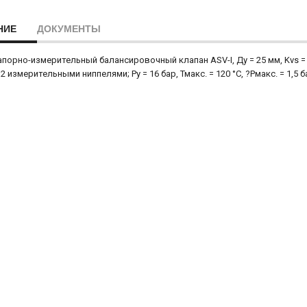
НИЕ
ДОКУМЕНТЫ
апорно-измерительный балансировочный клапан ASV-I, Ду = 25 мм, Kvs = 4
 2 измерительными ниппелями; Ру = 16 бар, Тмакс. = 120 °С, ?Рмакс. = 1,5