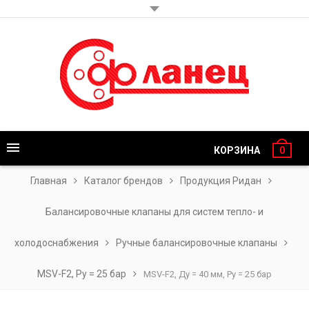
КОРЗИНА
0
Главная
Каталог брендов
Продукция Ридан
Балансировочные клапаны для систем тепло- и
холодоснабжения
Ручные балансировочные клапаны
MSV-F2, Py = 25 бар
MSV-F2, Ду = 40 мм, Ру = 25 бар