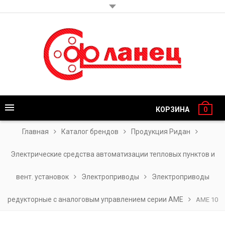
КОРЗИНА
0
Главная
Каталог брендов
Продукция Ридан
Электрические средства автоматизации тепловых пунктов и
вент. установок
Электроприводы
Электроприводы
редукторные с аналоговым управлением серии AME
AME 10