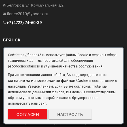
Белгород, ул. Коммунальная, д.2
flanec2010@yandex.ru
+7 (4722) 74-60-39
БРЯНСК
Брянск, Московский проезд, д.10, офис 3
Сайт https://flanec46.ru использует файлы Cookie и сервисы сбора
технических данных посетителей для обеспечения
flanec32@yandex.ru
работоспособности и улучшения качества обслуживания.
+7 (4832) 63-57-16
При использовании данного Сайта, Вы подтверждаете свое
согласие на использование файлов Cookie
в соответствии с
настоящим Уведомлением. Если Вы не согласны, чтобы мы
использовали данный тип файлов, Вы должны соответствующим
образом установить настройки вашего браузера или не
ООО «Фланец-Комплект»
Copyright © 2026 ©
использовать наш сайт.
Данный информационный ресурс не является публичной офертой.
Наличие и стоимость товаров уточняйте по телефону. Производители
СОГЛАСЕН
НАСТРОИТЬ
оставляют за собой право изменять технические характеристики и
внешний вид товаров без предварительного уведомления.