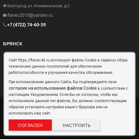
Белгород, ул. Коммунальная, д.2
flanec2010@yandex.ru
+7 (4722) 74-60-39
БРЯНСК
Брянск, Московский проезд, д.10, офис 3
Сайт https://flanec46.ru использует файлы Cookie и сервисы сбора
технических данных посетителей для обеспечения
flanec32@yandex.ru
работоспособности и улучшения качества обслуживания.
+7 (4832) 63-57-16
При использовании данного Сайта, Вы подтверждаете свое
согласие на использование файлов Cookie
в соответствии с
настоящим Уведомлением. Если Вы не согласны, чтобы мы
использовали данный тип файлов, Вы должны соответствующим
образом установить настройки вашего браузера или не
ООО «Фланец-Комплект»
Copyright © 2026 ©
использовать наш сайт.
Данный информационный ресурс не является публичной офертой.
Наличие и стоимость товаров уточняйте по телефону. Производители
СОГЛАСЕН
НАСТРОИТЬ
оставляют за собой право изменять технические характеристики и
внешний вид товаров без предварительного уведомления.