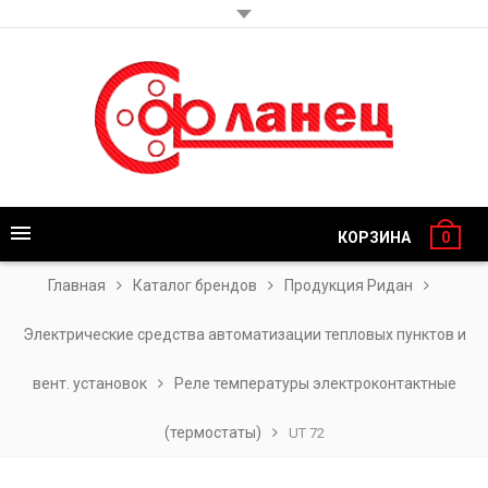
КОРЗИНА
0
Главная
Каталог брендов
Продукция Ридан
Электрические средства автоматизации тепловых пунктов и
вент. установок
Реле температуры электроконтактные
(термостаты)
UT 72