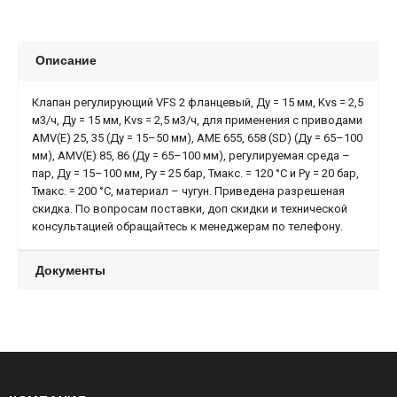
Описание
Клапан регулирующий VFS 2 фланцевый, Ду = 15 мм, Kvs = 2,5
м3/ч, Ду = 15 мм, Kvs = 2,5 м3/ч, для применения с приводами
AMV(Е) 25, 35 (Ду = 15–50 мм), AME 655, 658 (SD) (Ду = 65–100
мм), AMV(Е) 85, 86 (Ду = 65–100 мм), регулируемая среда –
пар, Ду = 15–100 мм, Ру = 25 бар, Тмакс. = 120 °С и Ру = 20 бар,
Тмакс. = 200 °С, материал – чугун. Приведена разрешеная
скидка. По вопросам поставки, доп скидки и технической
консультацией обращайтесь к менеджерам по телефону.
Документы