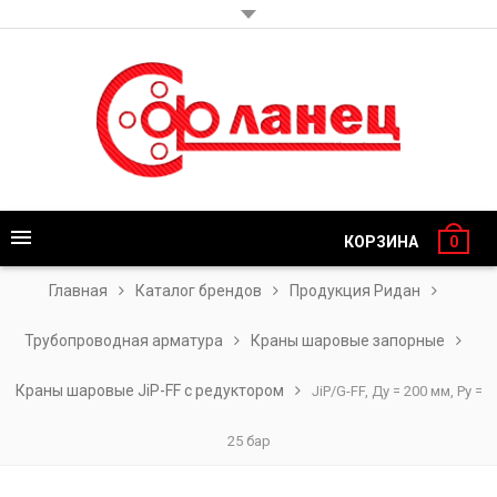
КОРЗИНА
0
Главная
Каталог брендов
Продукция Ридан
Трубопроводная арматура
Краны шаровые запорные
Краны шаровые JiP-FF с редуктором
JiP/G-FF, Ду = 200 мм, Ру =
25 бар