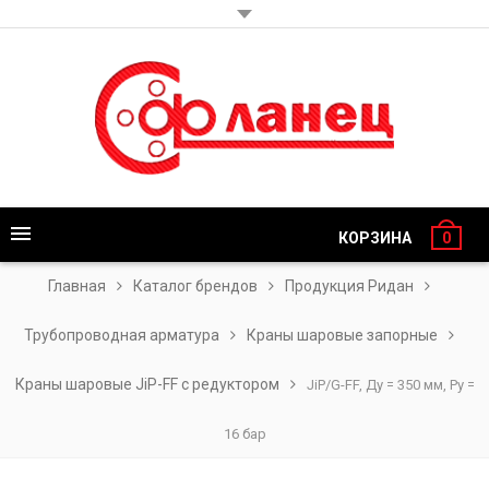
КОРЗИНА
0
Главная
Каталог брендов
Продукция Ридан
Трубопроводная арматура
Краны шаровые запорные
Краны шаровые JiP-FF с редуктором
JiP/G-FF, Ду = 350 мм, Ру =
16 бар