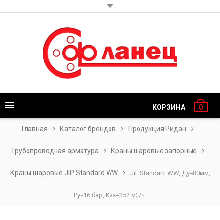
КОРЗИНА
0
Главная
Каталог брендов
Продукция Ридан
Трубопроводная арматура
Краны шаровые запорные
Краны шаровые JiP Standard WW
JiP Standard WW, Ду=80мм,
Ру=16 бар, Kvs=252 м3/ч.