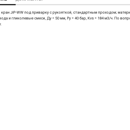
кран JiP-WW под приварку с рукояткой, стандартным проходом; материа
вода и гликолевые смеси, Ду = 50 мм, Ру = 40 бар, Kvs = 184 м3/ч. По в
.