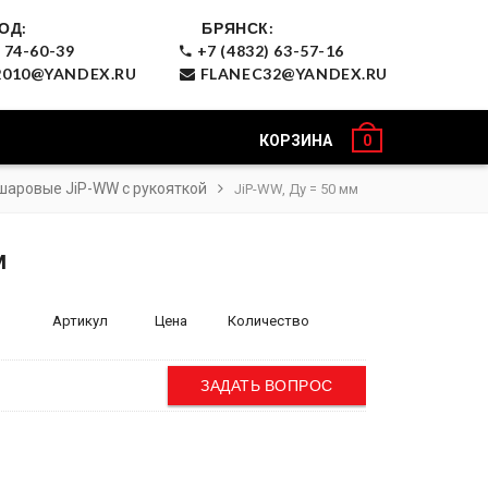
ОД:
БРЯНСК:
 74-60-39
+7 (4832) 63-57-16
010@YANDEX.RU
FLANEC32@YANDEX.RU
КОРЗИНА
0
шаровые JiP-WW с рукояткой
JiP-WW, Ду = 50 мм
м
Артикул
Цена
Количество
ЗАДАТЬ ВОПРОС