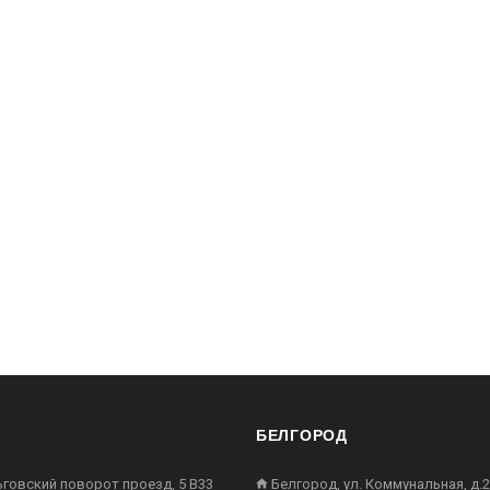
БЕЛГОРОД
ьговский поворот проезд, 5 В33
Белгород, ул. Коммунальная, д.2