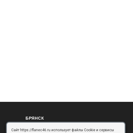
БРЯНСК
Сайт https://flanec46.ru использует файлы Cookie и сервисы
Брянск, Московский проезд, д.10, офис 3