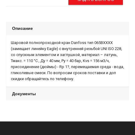
Описание
Шаровой полнопроходной кран Danfoss тип 065BХХХХ
(замещает линейку Eagle) с внутренней резьбой UNI ISO 228,
со спускным элементом и заглушкой, материал – латунь,
Тмакс. = 110 °С , Ду = 40 мм, Ру = 40 бар, Kvs = 156 м3/ч,
присоединение (дюймы) - Rp 1?, перемещаемая среда - вода,
гликолевые смеси. По вопросам сроков поставки и доп
скидки обращайтесь по телефону.
Документы