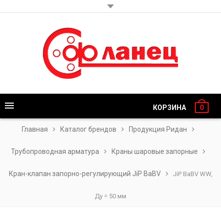
КОРЗИНА
0
Главная
Каталог брендов
Продукция Ридан
Трубопроводная арматура
Краны шаровые запорные
Кран-клапан запорно-регулирующий JiP BaBV
JiP BaBV WW,
Ду = 50 мм