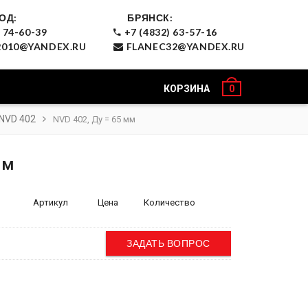
ОД:
БРЯНСК:
 74-60-39
+7 (4832) 63-57-16
010@YANDEX.RU
FLANEC32@YANDEX.RU
КОРЗИНА
0
NVD 402
NVD 402, Ду = 65 мм
мм
Артикул
Цена
Количество
ЗАДАТЬ ВОПРОС