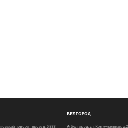
БЕЛГОРОД
ьговский поворот проезд, 5 В33
Белгород, ул. Коммунальная, д.2