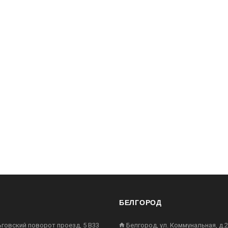
БЕЛГОРОД
ьговский поворот проезд, 5 В33
Белгород, ул. Коммунальная, д.2