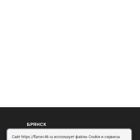
БРЯНСК
Сайт https://flanec46.ru использует файлы Cookie и сервисы
Брянск, Московский проезд, д.10, офис 3