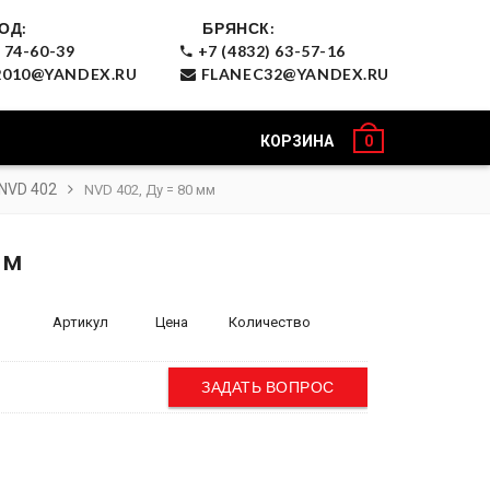
ОД:
БРЯНСК:
 74-60-39
+7 (4832) 63-57-16
010@YANDEX.RU
FLANEC32@YANDEX.RU
КОРЗИНА
0
NVD 402
NVD 402, Ду = 80 мм
мм
Артикул
Цена
Количество
ЗАДАТЬ ВОПРОС