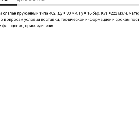
 клапан пружинный типа 402, Ду = 80 мм, Ру = 16 бар, Kvs =222 м3/ч, мате
По вопросам условий поставки, технической информацией и срокам по
.фланцевое, присоединение