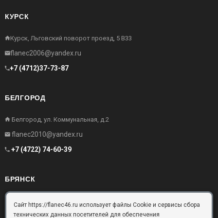
КУРСК
Курск, Льговский поворот проезд, 5 В33
flanec2006@yandex.ru
+7 (4712)37-73-87
БЕЛГОРОД
Белгород, ул. Коммунальная, д.2
flanec2010@yandex.ru
+7 (4722) 74-60-39
БРЯНСК
Брянск, Московский проезд, д.10, офис 3
Сайт https://flanec46.ru использует файлы Cookie и сервисы сбора
технических данных посетителей для обеспечения
flanec32@yandex.ru