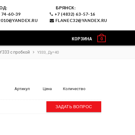
ОД:
БРЯНСК:
 74-60-39
+7 (4832) 63-57-16
010@YANDEX.RU
FLANEC32@YANDEX.RU
КОРЗИНА
0
Y333 с пробкой
Y333, Ду=40
Артикул
Цена
Количество
ЗАДАТЬ ВОПРОС