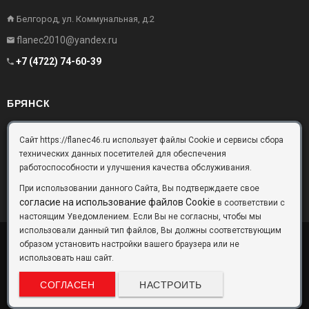
Белгород, ул. Коммунальная, д.2
flanec2010@yandex.ru
+7 (4722) 74-60-39
БРЯНСК
Брянск, Московский проезд, д.10, офис 3
Сайт https://flanec46.ru использует файлы Cookie и сервисы сбора
технических данных посетителей для обеспечения
flanec32@yandex.ru
работоспособности и улучшения качества обслуживания.
+7 (4832) 63-57-16
При использовании данного Сайта, Вы подтверждаете свое
согласие на использование файлов Cookie
в соответствии с
настоящим Уведомлением. Если Вы не согласны, чтобы мы
использовали данный тип файлов, Вы должны соответствующим
образом установить настройки вашего браузера или не
ООО «Фланец-Комплект»
Copyright © 2026 ©
использовать наш сайт.
Данный информационный ресурс не является публичной офертой.
Наличие и стоимость товаров уточняйте по телефону. Производители
СОГЛАСЕН
НАСТРОИТЬ
оставляют за собой право изменять технические характеристики и
внешний вид товаров без предварительного уведомления.