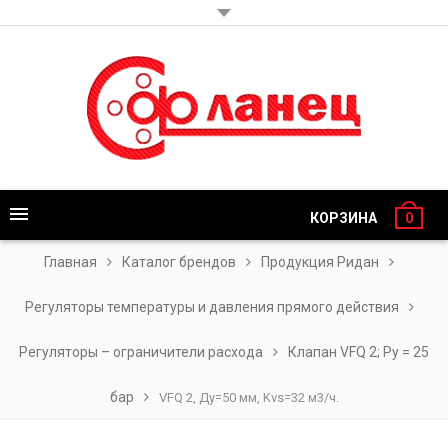
КОРЗИНА
0
Главная
Каталог брендов
Продукция Ридан
Регуляторы температуры и давления прямого действия
Регуляторы – ограничители расхода
Клапан VFQ 2; Ру = 25
бар
VFQ 2, Ду=50 мм, Kvs=32 м3/ч.