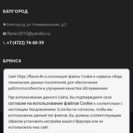
БЕЛГОРОД
Белгород, ул. Коммунальная, д.2
flanec2010@yandex.ru
+7 (4722) 74-60-39
БРЯНСК
Брянск, Московский проезд, д.10, офис 3
Сайт https://flanec46.ru использует файлы Cookie и сервисы сбора
технических данных посетителей для обеспечения
flanec32@yandex.ru
работоспособности и улучшения качества обслуживания.
+7 (4832) 63-57-16
При использовании данного Сайта, Вы подтверждаете свое
согласие на использование файлов Cookie
в соответствии с
настоящим Уведомлением. Если Вы не согласны, чтобы мы
использовали данный тип файлов, Вы должны соответствующим
образом установить настройки вашего браузера или не
ООО «Фланец-Комплект»
Copyright © 2026 ©
использовать наш сайт.
Данный информационный ресурс не является публичной офертой.