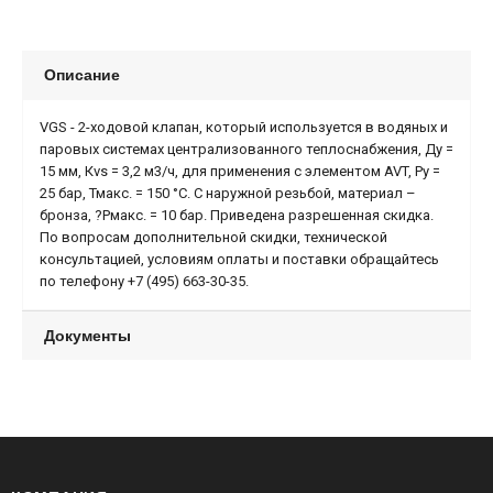
Описание
VGS - 2-ходовой клапан, который используется в водяных и
паровых системах централизованного теплоснабжения, Ду =
15 мм, Кvs = 3,2 м3/ч, для применения с элементом AVT, Ру =
25 бар, Тмакс. = 150 °С. С наружной резьбой, материал –
бронза, ?Pмакс. = 10 бар. Приведена разрешенная скидка.
По вопросам дополнительной скидки, технической
консультацией, условиям оплаты и поставки обращайтесь
по телефону +7 (495) 663-30-35.
Документы