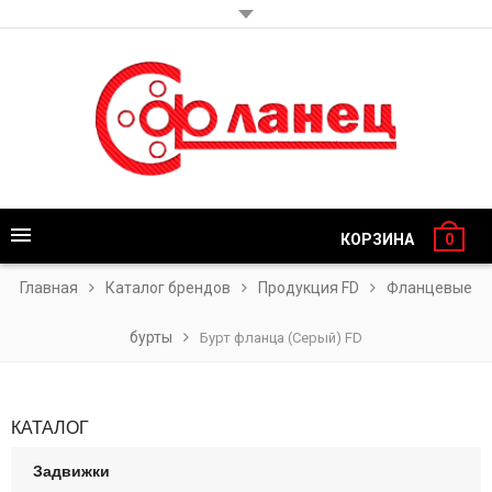
КОРЗИНА
0
Главная
Каталог брендов
Продукция FD
Фланцевые
бурты
Бурт фланца (Серый) FD
КАТАЛОГ
Задвижки