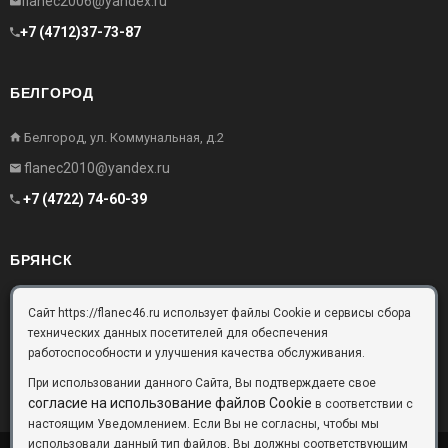
flanec2006@yandex.ru
+7 (4712)37-73-87
БЕЛГОРОД
Белгород, ул. Коммунальная, д.2
flanec2010@yandex.ru
+7 (4722) 74-60-39
БРЯНСК
Брянск, Московский проезд, д.10, офис 3
Сайт https://flanec46.ru использует файлы Cookie и сервисы сбора
технических данных посетителей для обеспечения
flanec32@yandex.ru
работоспособности и улучшения качества обслуживания.
+7 (4832) 63-57-16
При использовании данного Сайта, Вы подтверждаете свое
согласие на использование файлов Cookie
в соответствии с
настоящим Уведомлением. Если Вы не согласны, чтобы мы
использовали данный тип файлов, Вы должны соответствующим