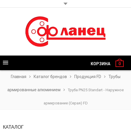
КОРЗИНА
0
Главная
Каталог брендов
Продукция FD
Трубы
армированные алюминием
Труба PN25 Standart - Наружное
армирование (Серая) FD
КАТАЛОГ