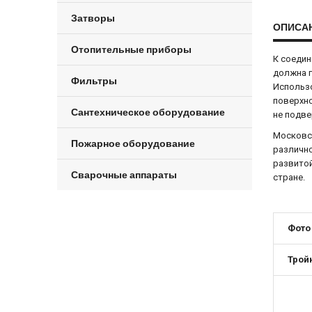
Затворы
ОПИСА
Отопительные приборы
К соедин
должна г
Фильтры
Использ
поверхно
Сантехническое оборудование
не подве
Московск
Пожарное оборудование
различно
развитой
Сварочные аппараты
стране.
Фото
Трой