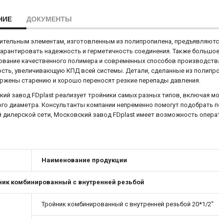
НИЕ
ДОКУМЕНТЫ
ительным элементам, изготовленным из полипропилена, предъявляютс
арантировать надежность и герметичность соединения. Также большое
ование качественного полимера и современных способов производств
сть, увеличивающую КПД всей системы. Детали, сделанные из полипро
ржены старению и хорошо переносят резкие перепады давления.
ий завод FDplast реализует тройники самых разных типов, включая м
го диаметра. Консультанты компании непременно помогут подобрать п
 дилерской сети, Московский завод FDplast имеет возможность опера
Наименование продукции
ник комбинированный с внутренней резьбой
Тройник комбинированный с внутренней резьбой 20*1/2"