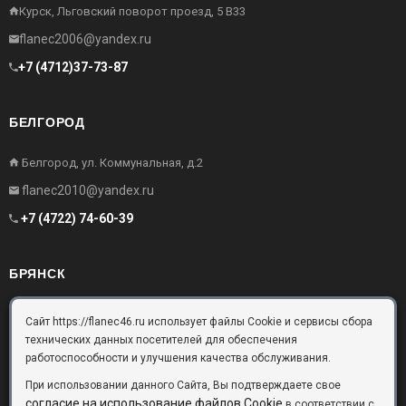
Курск, Льговский поворот проезд, 5 В33
flanec2006@yandex.ru
+7 (4712)37-73-87
БЕЛГОРОД
Белгород, ул. Коммунальная, д.2
flanec2010@yandex.ru
+7 (4722) 74-60-39
БРЯНСК
Брянск, Московский проезд, д.10, офис 3
Сайт https://flanec46.ru использует файлы Cookie и сервисы сбора
технических данных посетителей для обеспечения
flanec32@yandex.ru
работоспособности и улучшения качества обслуживания.
+7 (4832) 63-57-16
При использовании данного Сайта, Вы подтверждаете свое
согласие на использование файлов Cookie
в соответствии с