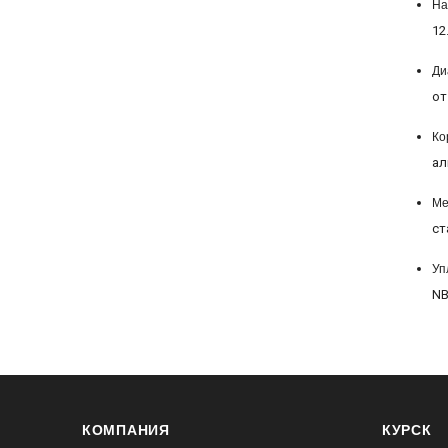
На
12
Ди
от
Ко
ал
Ме
ст
Уп
NB
КОМПАНИЯ
КУРСК