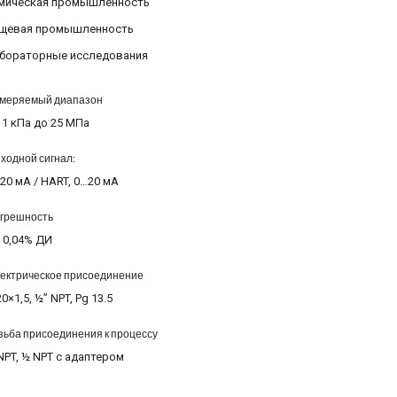
мическая промышленность
щевая промышленность
бораторные исследования
меряемый диапазон
 1 кПа до 25 МПа
ходной сигнал:
20 мA / HART, 0…20 мА
грешность
 0,04% ДИ
ектрическое присоединение
0×1,5,
½
” NPT, Pg 13.5
зьба присоединения к процессу
NPT,
½
NPT с адаптером