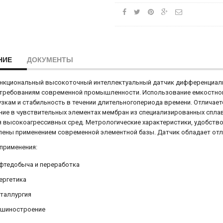
НИЕ
ДОКУМЕНТЫ
нкциональный высокоточный интеллектуальный датчик дифференциаль
 требованиям современной промышленности. Использование емкостног
узкам и стабильность в течении длительногопериода времени. Отличае
ие в чувствительных элементах мембран из специализированных спла
 высокоагрессивных сред. Метрологические характеристики, удобств
лены применением современной элементной базы. Датчик обладает от
применения:
фтедобыча и переработка
ергетика
таллургия
шиностроение