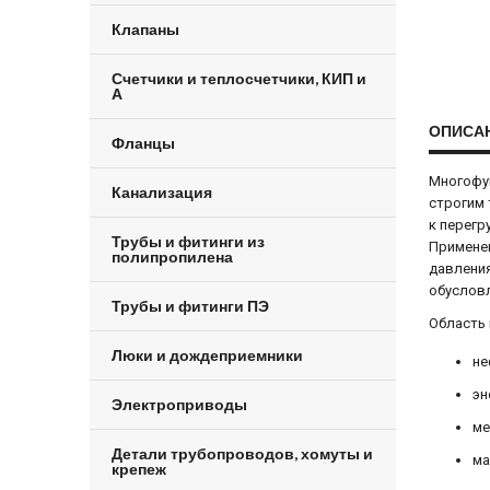
Клапаны
Счетчики и теплосчетчики, КИП и
А
ОПИСА
Фланцы
Многофу
Канализация
строгим
к перегр
Трубы и фитинги из
Применен
полипропилена
давления
обуслов
Трубы и фитинги ПЭ
Область 
Люки и дождеприемники
не
эн
Электроприводы
ме
Детали трубопроводов, хомуты и
ма
крепеж