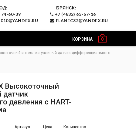
ОД:
БРЯНСК:
 74-60-39
+7 (4832) 63-57-16
010@YANDEX.RU
FLANEC32@YANDEX.RU
КОРЗИНА
0
сокоточный интеллектуальный датчик дифференциального
HX Высокоточный
 датчик
о давления с HART-
ма
Артикул
Цена
Количество