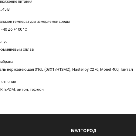
пряжение питания
…45 В
апазон температуры измеряемой среды
 −40 до +100 °C
рпус
юминиевый сплав
мбрана
аль нержавеющая 316L (03X17Н13M2), Hastelloy C276, Monel 400, Тантал
лотнение
R, EPDM, витон, тефлон
БЕЛГОРОД