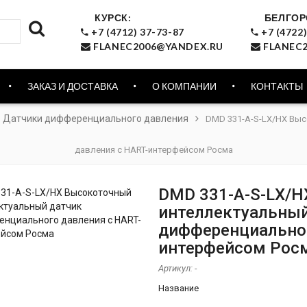
КУРСК:
БЕЛГОР
+7 (4712) 37-73-87
+7 (4722)
FLANEC2006@YANDEX.RU
FLANEC2
ЗАКАЗ И ДОСТАВКА
О КОМПАНИИ
КОНТАКТЫ
Датчики дифференциального давления
DMD 331-A-S-LX/HX Вы
давления с HART-интерфейсом Росма
DMD 331-A-S-LX/
интеллектуальный
дифференциальног
интерфейсом Рос
Артикул:
-
Название