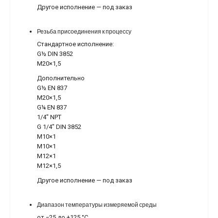
Другое исполнение — под заказ
Резьба присоединения к процессу
Стандартное исполнение:
G
½
DIN 3852
М20×1,5
Дополнительно
G
½
EN 837
М20×1,5
G
¼
EN 837
1/4" NPT
G 1/4" DIN 3852
М10×1
М10×1
М12×1
М12×1,5
Другое исполнение — под заказ
Диапазон температуры измеряемой среды
от −25 до +125 °C