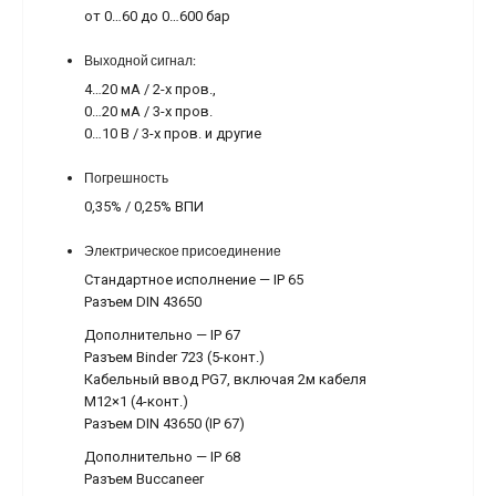
от 0…60 до 0…600 бар
Выходной сигнал:
4…20 мА / 2-х пров.,
0…20 мА / 3-х пров.
0…10 В / 3-х пров. и другие
Погрешность
0,35% / 0,25% ВПИ
Электрическое присоединение
Стандартное исполнение — IP 65
Разъем DIN 43650
Дополнительно — IP 67
Разъем Binder 723 (5-конт.)
Кабельный ввод PG7, включая 2м кабеля
M12×1 (4-конт.)
Разъем DIN 43650 (IP 67)
Дополнительно — IP 68
Разъем Buccaneer