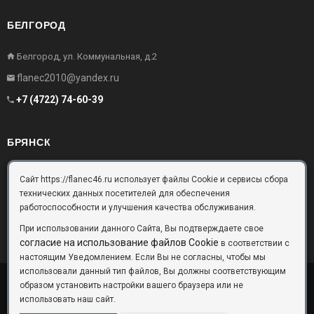
БЕЛГОРОД
Белгород, ул. Коммунальная, д.2
flanec2010@yandex.ru
+7 (4722) 74-60-39
БРЯНСК
Брянск, Московский проезд, д.10, офис 3
Сайт https://flanec46.ru использует файлы Cookie и сервисы сбора
технических данных посетителей для обеспечения
flanec32@yandex.ru
работоспособности и улучшения качества обслуживания.
+7 (4832) 63-57-16
При использовании данного Сайта, Вы подтверждаете свое
согласие на использование файлов Cookie
в соответствии с
настоящим Уведомлением. Если Вы не согласны, чтобы мы
использовали данный тип файлов, Вы должны соответствующим
образом установить настройки вашего браузера или не
ООО «Фланец-Комплект»
Copyright © 2026 ©
использовать наш сайт.
Данный информационный ресурс не является публичной офертой.