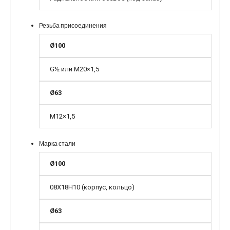
Резьба присоединения
Ø100
G
½
или M20×1,5
Ø63
M12×1,5
Марка стали
Ø100
08Х18Н10 (корпус, кольцо)
Ø63