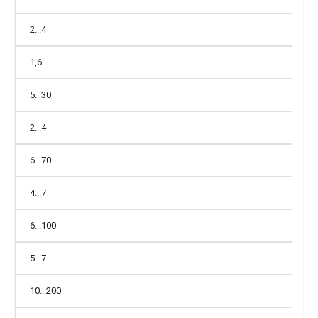
2...4
1,6
5...30
2...4
6...70
4...7
6...100
5...7
10...200