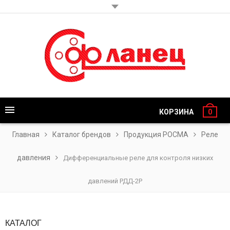
КОРЗИНА
0
Главная
Каталог брендов
Продукция РОСМА
Реле
давления
Дифференциальные реле для контроля низких
давлений РДД-2Р
КАТАЛОГ