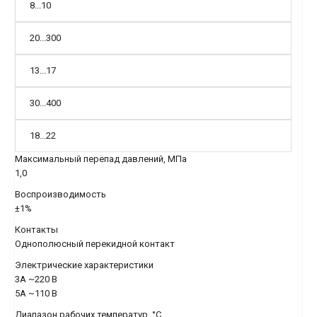
8...10
20...300
13...17
30...400
18...22
Максимальный перепад давлений, МПа
1,0
Воспроизводимость
±1%
Контакты
Однополюсный перекидной контакт
Электрические характеристики
3А ~220 В
5А ~110 В
Диапазон рабочих температур, °C