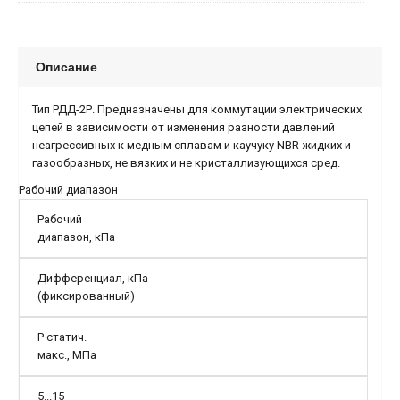
Описание
Тип РДД-2Р. Предназначены для коммутации электрических
цепей в зависимости от изменения разности давлений
неагрессивных к медным сплавам и каучуку NBR жидких и
газообразных, не вязких и не кристаллизующихся сред.
Рабочий диапазон
Рабочий
диапазон, кПа
Дифференциал, кПа
(фик­си­ро­ван­ный)
Р статич.
макс., МПа
5...15