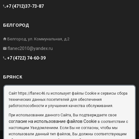
+7 (4712)37-73-87
БЕЛГОРОД
Белгород, ул. Коммунальная, д.2
flanec2010@yandex.ru
+7 (4722) 74-60-39
БРЯНСК
Брянск, Московский проезд, д.10, офис 3
Сайт https://flanec46.ru использует файлы Cookie и сервисы сбора
технических данных посетителей для обеспечения
flanec32@yandex.ru
работоспособности и улучшения качества обслуживания.
+7 (4832) 63-57-16
При использовании данного Сайта, Вы подтверждаете свое
согласие на использование файлов Cookie
в соответствии с
настоящим Уведомлением. Если Вы не согласны, чтобы мы
использовали данный тип файлов, Вы должны соответствующим