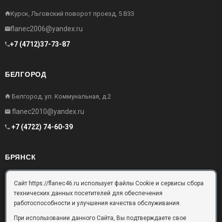
Курск, Льговский поворот проезд, 5 В33
flanec2006@yandex.ru
+7 (4712)37-73-87
БЕЛГОРОД
Белгород, ул. Коммунальная, д.2
flanec2010@yandex.ru
+7 (4722) 74-60-39
БРЯНСК
Брянск, Московский проезд, д.10, офис 3
Сайт https://flanec46.ru использует файлы Cookie и сервисы сбора
технических данных посетителей для обеспечения
flanec32@yandex.ru
работоспособности и улучшения качества обслуживания.
+7 (4832) 63-57-16
При использовании данного Сайта, Вы подтверждаете свое